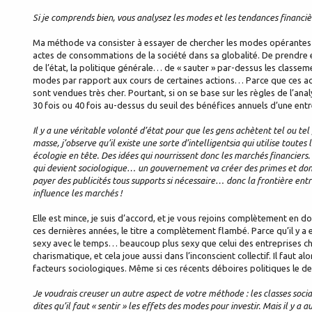
Si je comprends bien, vous analysez les modes et les tendances financièr
Ma méthode va consister à essayer de chercher les modes opérantes s
actes de consommations de la société dans sa globalité. De prendre en
de l’état, la politique générale… de « sauter » par-dessus les classe
modes par rapport aux cours de certaines actions… Parce que ces acti
sont vendues très cher. Pourtant, si on se base sur les règles de l’ana
30 fois ou 40 fois au-dessus du seuil des bénéfices annuels d’une entr
Il y a une véritable volonté d’état pour que les gens achètent tel ou te
masse, j’observe qu’il existe une sorte d’intelligentsia qui utilise toutes
écologie en tête. Des idées qui nourrissent donc les marchés financiers. 
qui devient sociologique… un gouvernement va créer des primes et donn
payer des publicités tous supports si nécessaire… donc la frontière entre
influence les marchés !
Elle est mince, je suis d’accord, et je vous rejoins complètement en do
ces dernières années, le titre a complètement flambé. Parce qu’il y a e
sexy avec le temps… beaucoup plus sexy que celui des entreprises chin
charismatique, et cela joue aussi dans l’inconscient collectif. Il faut
facteurs sociologiques. Même si ces récents déboires politiques le d
Je voudrais creuser un autre aspect de votre méthode : les classes socia
dites qu’il faut « sentir » les effets des modes pour investir. Mais il y a