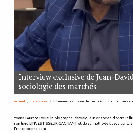
Interview exclusive de Jean-Davi
sociologie des marchés
Accueil
Interviews
page:
Interview exclusive de Jean-David Haddad sur sa 
Yoann Laurent-Rouault, biographe, chroniqueur et ancien directeur li
son livre L'INVESTISSEUR GAGNANT et de sa méthode basée sur la so
Francebourse.com