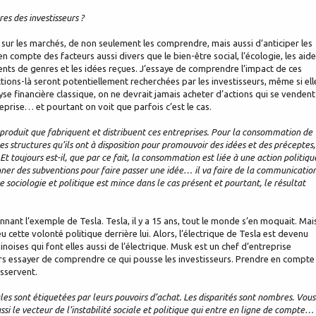
es des investisseurs ?
ur les marchés, de non seulement les comprendre, mais aussi d’anticiper les
 compte des facteurs aussi divers que le bien-être social, l’écologie, les aid
ments de genres et les idées reçues. J’essaye de comprendre l’impact de ces
ons-là seront potentiellement recherchées par les investisseurs, même si ell
lyse financière classique, on ne devrait jamais acheter d’actions qui se vendent
eprise… et pourtant on voit que parfois c’est le cas.
l produit que fabriquent et distribuent ces entreprises. Pour la consommation de
 les structures qu’ils ont à disposition pour promouvoir des idées et des préceptes,
Et toujours est-il, que par ce fait, la consommation est liée à une action politiqu
er des subventions pour faire passer une idée… il va faire de la communication
 sociologie et politique est mince dans le cas présent et pourtant, le résultat
nnant l’exemple de Tesla. Tesla, il y a 15 ans, tout le monde s’en moquait. Mai
u cette volonté politique derrière lui. Alors, l’électrique de Tesla est devenu
oises qui font elles aussi de l’électrique. Musk est un chef d’entreprise
 alors essayer de comprendre ce qui pousse les investisseurs. Prendre en compte
esservent.
les sont étiquetées par leurs pouvoirs d’achat. Les disparités sont nombres. Vous
 aussi le vecteur de l’instabilité sociale et politique qui entre en ligne de compte…