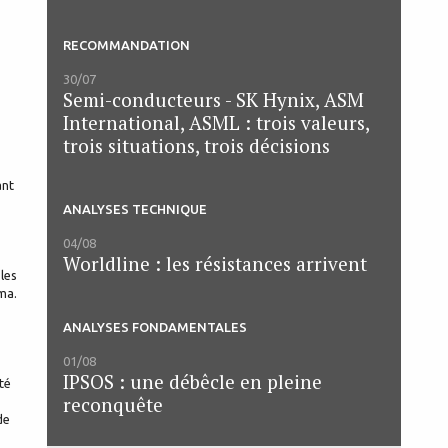
RECOMMANDATION
30/07
Semi-conducteurs - SK Hynix, ASM
International, ASML : trois valeurs,
trois situations, trois décisions
ant
ANALYSES TECHNIQUE
04/08
Worldline : les résistances arrivent
 les
ma.
ANALYSES FONDAMENTALES
01/08
IPSOS : une débêcle en pleine
té
reconquête
de