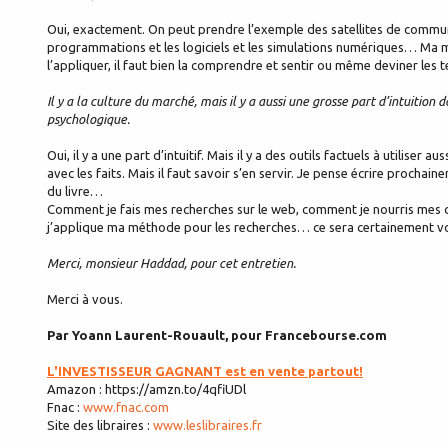
Oui, exactement. On peut prendre l’exemple des satellites de commu
programmations et les logiciels et les simulations numériques… Ma 
l’appliquer, il faut bien la comprendre et sentir ou même deviner les 
Il y a la culture du marché, mais il y a aussi une grosse part d’intuitio
psychologique.
Oui, il y a une part d’intuitif. Mais il y a des outils factuels à utilis
avec les faits. Mais il faut savoir s’en servir. Je pense écrire prochai
du livre…
Comment je fais mes recherches sur le web, comment je nourris mes
j’applique ma méthode pour les recherches… ce sera certainement 
Merci, monsieur Haddad, pour cet entretien.
Merci à vous.
Par Yoann Laurent-Rouault, pour Francebourse.com
L'INVESTISSEUR GAGNANT est en vente partout!
Amazon : https://amzn.to/4qfiUDl
Fnac :
www.fnac.com
Site des libraires :
www.leslibraires.fr