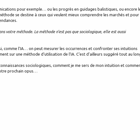
nications pour exemple… ou les progrès en guidages balistiques, ou encore l
méthode se destine à ceux qui veulent mieux comprendre les marchés et pour
tendances.
n dans votre méthode. La méthode n’est pas que sociologique, elle est aussi
er aussi, comme l’IA… on peut mesurer les occurrences et confronter ses intuitions
nement sur une méthode d’utilisation de l’IA. C’est d’ailleurs suggéré tout au lon
 connaissances sociologiques, comment je me sers de mon intuition et comme
votre prochain opus…