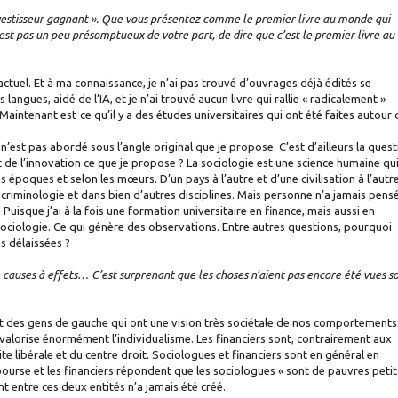
investisseur gagnant ». Que vous présentez comme le premier livre au monde qui
est pas un peu présomptueux de votre part, de dire que c’est le premier livre au
ctuel. Et à ma connaissance, je n’ai pas trouvé d’ouvrages déjà édités se
langues, aidé de l’IA, et je n’ai trouvé aucun livre qui rallie « radicalement »
. Maintenant est-ce qu’il y a des études universitaires qui ont été faites autour 
 n’est pas abordé sous l’angle original que je propose. C’est d’ailleurs la ques
t de l’innovation ce que je propose ? La sociologie est une science humaine qu
 époques et selon les mœurs. D’un pays à l’autre et d’une civilisation à l’autre
 criminologie et dans bien d’autres disciplines. Mais personne n’a jamais pens
Puisque j’ai à la fois une formation universitaire en finance, mais aussi en
t sociologie. Ce qui génère des observations. Entre autres questions, pourquoi
s délaissées ?
de causes à effets… C’est surprenant que les choses n’aient pas encore été vues s
ent des gens de gauche qui ont une vision très sociétale de nos comportements
ui valorise énormément l’individualisme. Les financiers sont, contrairement aux
te libérale et du centre droit. Sociologues et financiers sont en général en
bourse et les financiers répondent que les sociologues « sont de pauvres petit
ont entre ces deux entités n’a jamais été créé.