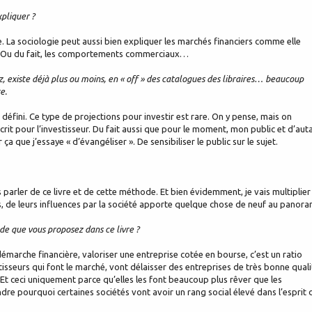
xpliquer ?
 La sociologie peut aussi bien expliquer les marchés financiers comme elle
ux. Ou du fait, les comportements commerciaux…
z, existe déjà plus ou moins, en « off » des catalogues des libraires… beaucoup
e.
 défini. Ce type de projections pour investir est rare. On y pense, mais on
e écrit pour l’investisseur. Du fait aussi que pour le moment, mon public et d’aut
 ça que j’essaye « d’évangéliser ». De sensibiliser le public sur le sujet.
 parler de ce livre et de cette méthode. Et bien évidemment, je vais multiplier
, de leurs influences par la société apporte quelque chose de neuf au panora
e que vous proposez dans ce livre ?
 démarche financière, valoriser une entreprise cotée en bourse, c’est un ratio
tisseurs qui font le marché, vont délaisser des entreprises de très bonne quali
. Et ceci uniquement parce qu’elles les font beaucoup plus rêver que les
re pourquoi certaines sociétés vont avoir un rang social élevé dans l’esprit 