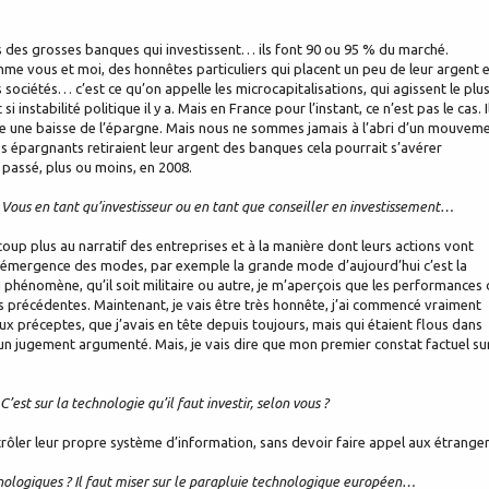
ds des grosses banques qui investissent… ils font 90 ou 95 % du marché.
omme vous et moi, des honnêtes particuliers qui placent un peu de leur argent 
 sociétés… c’est ce qu’on appelle les microcapitalisations, qui agissent le plu
instabilité politique il y a. Mais en France pour l’instant, ce n’est pas le cas. I
-dire une baisse de l’épargne. Mais nous ne sommes jamais à l’abri d’un mouvem
les épargnants retiraient leur argent des banques cela pourrait s’avérer
t passé, plus ou moins, en 2008.
ous en tant qu’investisseur ou en tant que conseiller en investissement…
up plus au narratif des entreprises et à la manière dont leurs actions vont
à l’émergence des modes, par exemple la grande mode d’aujourd’hui c’est la
au phénomène, qu’il soit militaire ou autre, je m’aperçois que les performances
 précédentes. Maintenant, je vais être très honnête, j’ai commencé vraiment
 préceptes, que j’avais en tête depuis toujours, mais qui étaient flous dans
un jugement argumenté. Mais, je vais dire que mon premier constat factuel sur
t sur la technologie qu’il faut investir, selon vous ?
ler leur propre système d’information, sans devoir faire appel aux étranger
nologiques ? Il faut miser sur le parapluie technologique européen…