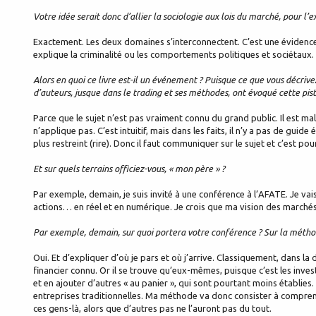
Votre idée serait donc d’allier la sociologie aux lois du marché, pour l’e
Exactement. Les deux domaines s’interconnectent. C’est une évidence.
explique la criminalité ou les comportements politiques et sociéta
Alors en quoi ce livre est-il un événement ? Puisque ce que vous décrive
d’auteurs, jusque dans le trading et ses méthodes, ont évoqué cette pist
Parce que le sujet n’est pas vraiment connu du grand public. Il est mal
n’applique pas. C’est intuitif, mais dans les faits, il n’y a pas de guid
plus restreint (rire). Donc il faut communiquer sur le sujet et c’est pour
Et sur quels terrains officiez-vous, « mon père » ?
Par exemple, demain, je suis invité à une conférence à l’AFATE. Je vais
actions… en réel et en numérique. Je crois que ma vision des marchés
Par exemple, demain, sur quoi portera votre conférence ? Sur la méthod
Oui. Et d’expliquer d’où je pars et où j’arrive. Classiquement, dans la
financier connu. Or il se trouve qu’eux-mêmes, puisque c’est les inves
et en ajouter d’autres « au panier », qui sont pourtant moins établies
entreprises traditionnelles. Ma méthode va donc consister à comprend
ces gens-là, alors que d’autres pas ne l’auront pas du tout.