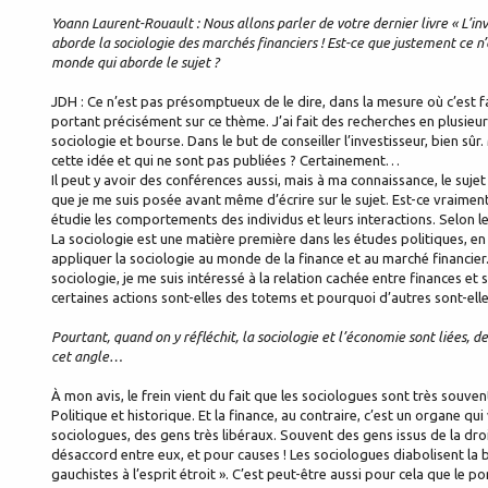
Yoann Laurent-Rouault : Nous allons parler de votre dernier livre « L’
aborde la sociologie des marchés financiers ! Est-ce que justement ce n’
monde qui aborde le sujet ?
JDH : Ce n’est pas présomptueux de le dire, dans la mesure où c’est fa
portant précisément sur ce thème. J’ai fait des recherches en plusieurs 
sociologie et bourse. Dans le but de conseiller l’investisseur, bien sûr
cette idée et qui ne sont pas publiées ? Certainement…
Il peut y avoir des conférences aussi, mais à ma connaissance, le sujet
que je me suis posée avant même d’écrire sur le sujet. Est-ce vraimen
étudie les comportements des individus et leurs interactions. Selon les
La sociologie est une matière première dans les études politiques, en
appliquer la sociologie au monde de la finance et au marché financier. 
sociologie, je me suis intéressé à la relation cachée entre finances e
certaines actions sont-elles des totems et pourquoi d’autres sont-elle
Pourtant, quand on y réfléchit, la sociologie et l’économie sont liées, 
cet angle…
À mon avis, le frein vient du fait que les sociologues sont très souv
Politique et historique. Et la finance, au contraire, c’est un organe q
sociologues, des gens très libéraux. Souvent des gens issus de la droi
désaccord entre eux, et pour causes ! Les sociologues diabolisent la 
gauchistes à l’esprit étroit ». C’est peut-être aussi pour cela que le p