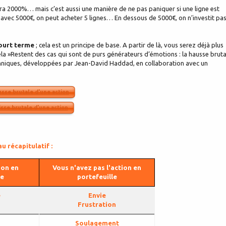
era 2000%… mais c’est aussi une manière de ne pas paniquer si une ligne est
 avec 5000€, on peut acheter 5 lignes… En dessous de 5000€, on n’investit pa
court terme
; cela est un principe de base. A partir de là, vous serez déjà plus
 cela »Restent des cas qui sont de purs générateurs d’émotions : la hausse bruta
echniques, développées par Jean-David Haddad, en collaboration avec un
usse brutale d'une action
isse brutale d'une action
u récapitulatif :
ion en
Vous n'avez pas l'action en
le
portefeuille
e
Envie
Frustration
Soulagement