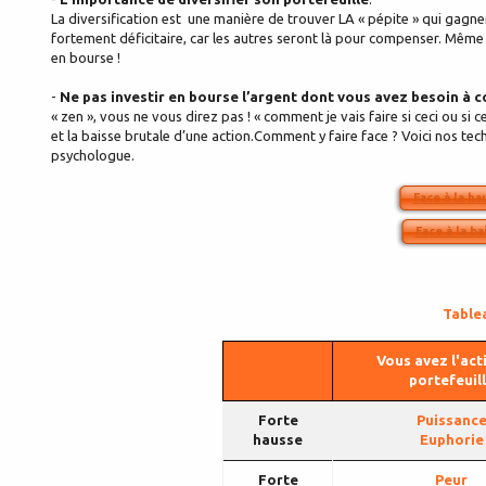
La diversification est une manière de trouver LA « pépite » qui gagn
fortement déficitaire, car les autres seront là pour compenser. Même
en bourse !
-
Ne pas investir en bourse l’argent dont vous avez besoin à 
« zen », vous ne vous direz pas ! « comment je vais faire si ceci ou si
et la baisse brutale d’une action.Comment y faire face ? Voici nos t
psychologue.
Face à la ha
Face à la ba
Tablea
Vous avez l'act
portefeuil
Forte
Puissanc
hausse
Euphorie
Forte
Peur