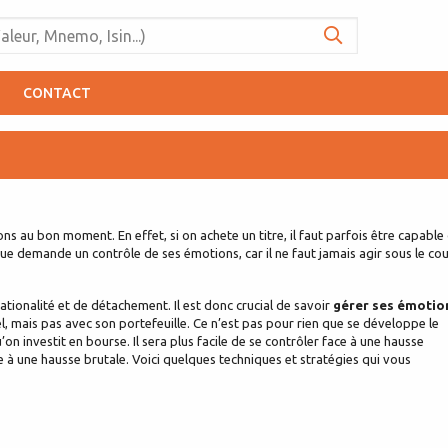
CONTACT
ons au bon moment. En effet, si on achete un titre, il faut parfois être capable
que demande un contrôle de ses émotions, car il ne faut jamais agir sous le co
rationalité et de détachement. Il est donc crucial de savoir
gérer ses émotio
l, mais pas avec son portefeuille. Ce n’est pas pour rien que se développe le
’on investit en bourse. Il sera plus facile de se contrôler face à une hausse
ce à une hausse brutale. Voici quelques techniques et stratégies qui vous