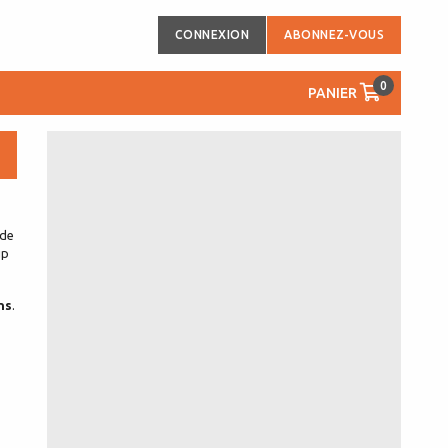
CONNEXION
ABONNEZ-VOUS
0
PANIER
 de
up
ns
.