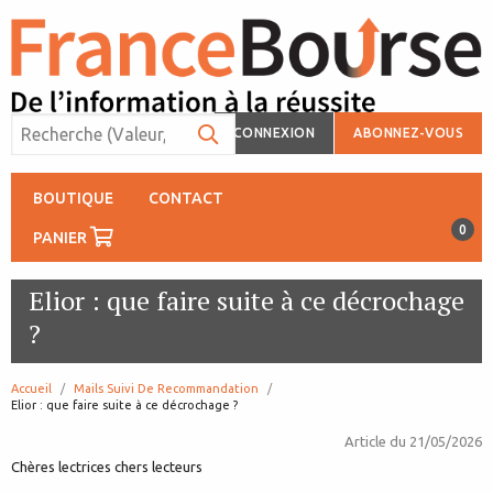
CONNEXION
ABONNEZ-VOUS
BOUTIQUE
CONTACT
0
PANIER
Elior : que faire suite à ce décrochage
?
Accueil
Mails Suivi De Recommandation
page:
Elior : que faire suite à ce décrochage ?
Article du
21/05/2026
Chères lectrices chers lecteurs