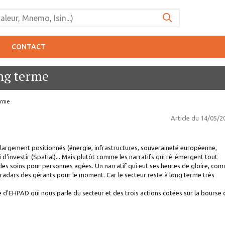
CONTACT
ong terme
erme
Article du
14/05/2
largement positionnés (énergie, infrastructures, souveraineté européenne,
 d'investir (Spatial)... Mais plutôt comme les narratifs qui ré-émergent tout
 des soins pour personnes agées. Un narratif qui eut ses heures de gloire, co
 radars des gérants pour le moment. Car le secteur reste à long terme très
e d'EHPAD qui nous parle du secteur et des trois actions cotées sur la bourse 