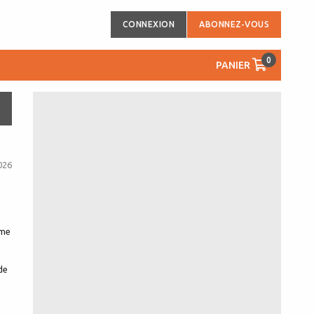
CONNEXION
ABONNEZ-VOUS
0
PANIER
026
mme
de