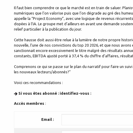
Il faut bien comprendre ce que le marché est en train de saluer. Plani
numériques que l’on valorise puis que l’on dégrade au gré des humeu
appelle la “Project Economy”, avec une logique de revenus récurrents,
dopées à l’IA. Le groupe met d’ailleurs en avant une demande soutenue
relief particulier à la publication du jour.
Cette hausse doit aussi être relue à la lumière de notre propre histor
nouvelle, l’une de nos convictions du top 20 2026, et que nous avons eu
sanctionnait encore excessivement le titre malgré des résultats annue
constants, EBITDA ajusté porté à 37,4 % du chiffre d’affaires, résult
Comprenons ce qui se passe sur le plan du narratif pour faire un suivi d
les nouveaux lecteurs/abonnés?"
Voici ces recommandations :
Si vous êtes abonné : identifiez-vous :
Accès membres
:
Email :