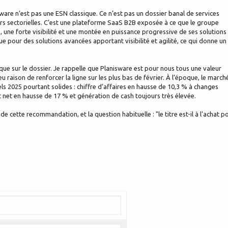
sware n’est pas une ESN classique. Ce n’est pas un dossier banal de services
rs sectorielles. C’est une plateforme SaaS B2B exposée à ce que le groupe
 une forte visibilité et une montée en puissance progressive de ses solutions
 pour des solutions avancées apportant visibilité et agilité, ce qui donne un
ique sur le dossier. Je rappelle que Planisware est pour nous tous une valeur
 raison de renforcer la ligne sur les plus bas de février. À l’époque, le march
ls 2025 pourtant solides : chiffre d’affaires en hausse de 10,3 % à changes
at net en hausse de 17 % et génération de cash toujours très élevée.
e cette recommandation, et la question habituelle : "le titre est-il à l'achat p