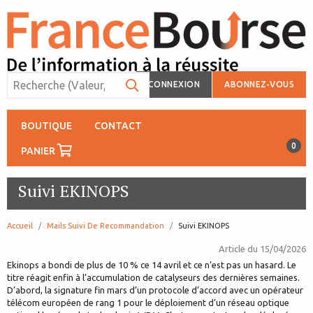
CONNEXION
ABONNEZ-VOUS
BOUTIQUE
CONTACT
0
PANIER
Suivi EKINOPS
Accueil
Mails Suivi De Recommandation
page:
Suivi EKINOPS
Article du
15/04/2026
Ekinops a bondi de plus de 10 % ce 14 avril et ce n’est pas un hasard. Le
titre réagit enfin à l’accumulation de catalyseurs des dernières semaines.
D’abord, la signature fin mars d’un protocole d’accord avec un opérateur
télécom européen de rang 1 pour le déploiement d’un réseau optique