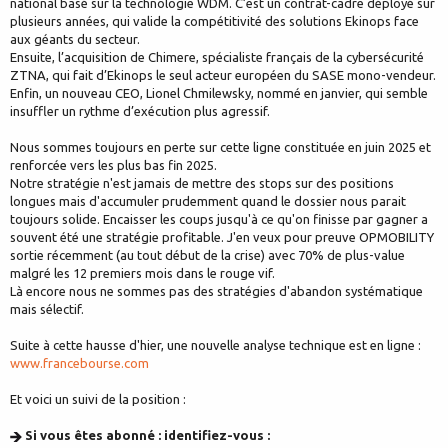
national basé sur la technologie WDM. C’est un contrat-cadre déployé sur
plusieurs années, qui valide la compétitivité des solutions Ekinops face
aux géants du secteur.
Ensuite, l’acquisition de Chimere, spécialiste français de la cybersécurité
ZTNA, qui fait d’Ekinops le seul acteur européen du SASE mono-vendeur.
Enfin, un nouveau CEO, Lionel Chmilewsky, nommé en janvier, qui semble
insuffler un rythme d’exécution plus agressif.
Nous sommes toujours en perte sur cette ligne constituée en juin 2025 et
renforcée vers les plus bas fin 2025.
Notre stratégie n'est jamais de mettre des stops sur des positions
longues mais d'accumuler prudemment quand le dossier nous parait
toujours solide. Encaisser les coups jusqu'à ce qu'on finisse par gagner a
souvent été une stratégie profitable. J'en veux pour preuve OPMOBILITY
sortie récemment (au tout début de la crise) avec 70% de plus-value
malgré les 12 premiers mois dans le rouge vif.
Là encore nous ne sommes pas des stratégies d'abandon systématique
mais sélectif.
Suite à cette hausse d'hier, une nouvelle analyse technique est en ligne :
www.francebourse.com
Et voici un suivi de la position :
Si vous êtes abonné : identifiez-vous :