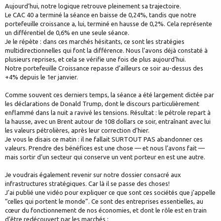
Aujourd’hui, notre logique retrouve pleinement sa trajectoire.
Le CAC 40 a terminé la séance en baisse de 0,24%, tandis que notre
portefeuille croissance a, lui, terminé en hausse de 0,2%. Cela représente
un différentiel de 0,6% en une seule séance.
Je le répète : dans ces marchés hésitants, ce sont les stratégies
multidirectionnelles qui font la différence. Nous l’avons déjà constaté à
plusieurs reprises, et cela se vérifie une fois de plus aujourd’hui.
Notre portefeuille Croissance repasse d’ailleurs ce soir au-dessus des
+4% depuis le 1er janvier.
Comme souvent ces derniers temps, la séance a été largement dictée par
les déclarations de Donald Trump, dont le discours particulièrement
enflammé dans la nuit a ravivé les tensions. Résultat : le pétrole repart à
la hausse, avec un Brent autour de 108 dollars ce soir, entraînant avec lui
les valeurs pétrolières, après leur correction d’hier.
Je vous le disais ce matin : il ne fallait SURTOUT PAS abandonner ces
valeurs. Prendre des bénéfices est une chose — et nous l’avons fait —
mais sortir d’un secteur qui conserve un vent porteur en est une autre.
Je voudrais également revenir sur notre dossier consacré aux
infrastructures stratégiques. Car là il se passe des choses!
J’ai publié une vidéo pour expliquer ce que sont ces sociétés que j’appelle
“celles qui portent le monde”. Ce sont des entreprises essentielles, au
cœur du fonctionnement de nos économies, et dont le rôle est en train
d’être redécouvert par les marchés :