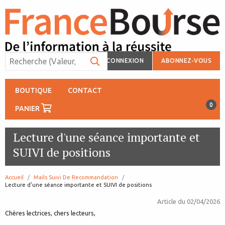
CONNEXION
ABONNEZ-VOUS
BOUTIQUE
CONTACT
0
PANIER
Lecture d'une séance importante et
SUIVI de positions
Accueil
Mails Suivi De Recommandation
page:
Lecture d'une séance importante et SUIVI de positions
Article du
02/04/2026
Chères lectrices, chers lecteurs,