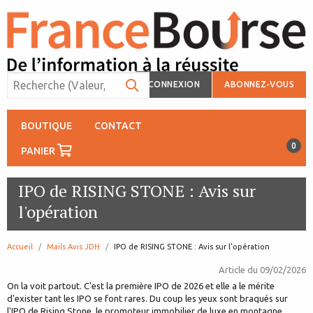
CONNEXION
ABONNEZ-VOUS
BOUTIQUE
CONTACT
0
PANIER
IPO de RISING STONE : Avis sur
l'opération
Accueil
Mails Avis JDH
page:
IPO de RISING STONE : Avis sur l'opération
Article du
09/02/2026
On la voit partout. C'est la première IPO de 2026 et elle a le mérite
d'exister tant les IPO se font rares. Du coup les yeux sont braqués sur
l'IPO de Rising Stone, le promoteur immobilier de luxe en montagne.