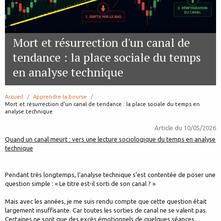
Mort et résurrection d'un canal de
tendance : la place sociale du temps
en analyse technique
Accueil
Apprendre la bourse
page:
Mort et résurrection d'un canal de tendance : la place sociale du temps en
analyse technique
Article du
10/05/2026
Quand un canal meurt : vers une lecture sociologique du temps en analyse
technique
Pendant très longtemps, l’analyse technique s’est contentée de poser une
question simple : « Le titre est-il sorti de son canal ? »
Mais avec les années, je me suis rendu compte que cette question était
largement insuffisante. Car toutes les sorties de canal ne se valent pas.
Certaines ne sont que des excès émotionnels de quelques séances.