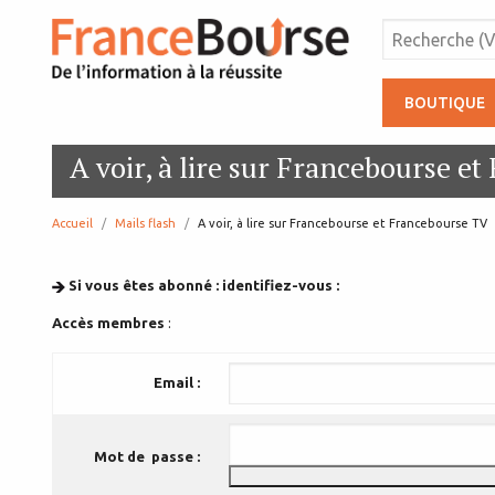
BOUTIQUE
A voir, à lire sur Francebourse e
Accueil
Mails flash
page:
A voir, à lire sur Francebourse et Francebourse TV
Si vous êtes abonné : identifiez-vous :
Accès membres
:
Email :
Mot de passe :