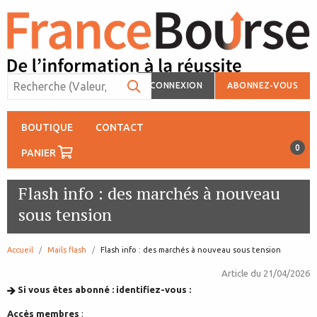
CONNEXION
ABONNEZ-VOUS
BOUTIQUE
CONTACT
0
PANIER
Flash info : des marchés à nouveau
sous tension
Accueil
Mails flash
page:
Flash info : des marchés à nouveau sous tension
Article du
21/04/2026
Si vous êtes abonné : identifiez-vous :
Accès membres
: