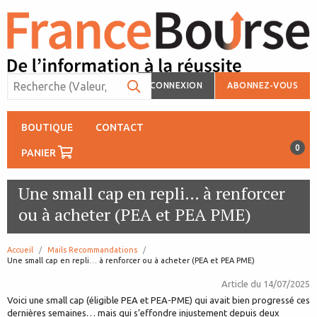
CONNEXION
ABONNEZ-VOUS
BOUTIQUE
CONTACT
0
PANIER
Une small cap en repli… à renforcer
ou à acheter (PEA et PEA PME)
Accueil
Mails Recommandations
page:
Une small cap en repli… à renforcer ou à acheter (PEA et PEA PME)
Article du
14/07/2025
Voici une small cap (éligible PEA et PEA-PME) qui avait bien progressé ces
dernières semaines… mais qui s’effondre injustement depuis deux