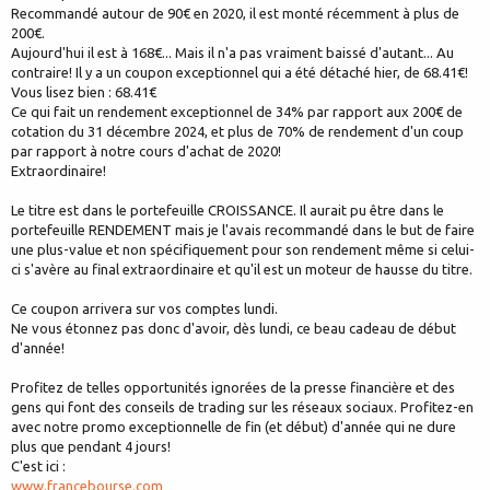
Recommandé autour de 90€ en 2020, il est monté récemment à plus de
200€.
Aujourd'hui il est à 168€... Mais il n'a pas vraiment baissé d'autant... Au
contraire! Il y a un coupon exceptionnel qui a été détaché hier, de 68.41€!
Vous lisez bien : 68.41€
Ce qui fait un rendement exceptionnel de 34% par rapport aux 200€ de
cotation du 31 décembre 2024, et plus de 70% de rendement d'un coup
par rapport à notre cours d'achat de 2020!
Extraordinaire!
Le titre est dans le portefeuille CROISSANCE. Il aurait pu être dans le
portefeuille RENDEMENT mais je l'avais recommandé dans le but de faire
une plus-value et non spécifiquement pour son rendement même si celui-
ci s'avère au final extraordinaire et qu'il est un moteur de hausse du titre.
Ce coupon arrivera sur vos comptes lundi.
Ne vous étonnez pas donc d'avoir, dès lundi, ce beau cadeau de début
d'année!
Profitez de telles opportunités ignorées de la presse financière et des
gens qui font des conseils de trading sur les réseaux sociaux. Profitez-en
avec notre promo exceptionnelle de fin (et début) d'année qui ne dure
plus que pendant 4 jours!
C'est ici :
www.francebourse.com