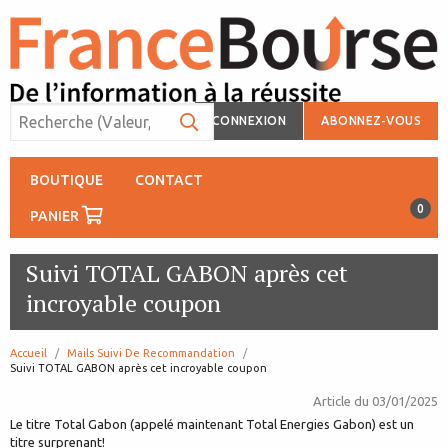
CONNEXION
ABONNEZ-VOUS
BOUTIQUE
CONTACT
0
PANIER
Suivi TOTAL GABON après cet
incroyable coupon
Accueil
Mails Suivi De Recommandation
page:
Suivi TOTAL GABON après cet incroyable coupon
Article du
03/01/2025
Le titre Total Gabon (appelé maintenant Total Energies Gabon) est un
titre surprenant!