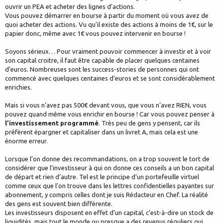
ouvrir un PEA et acheter des lignes d’actions.
Vous pouvez démarrer en bourse à partir du moment où vous avez de
quoi acheter des actions. Vu qu’il existe des actions à moins de 1€, sur le
papier donc, même avec 1€ vous pouvez intervenir en bourse !
Soyons sérieux… Pour vraiment pouvoir commencer à investir et à voir
son capital croitre, il faut être capable de placer quelques centaines
d’euros. Nombreuses sont les success-stories de personnes qui ont
commencé avec quelques centaines d’euros et se sont considérablement
enrichies.
Mais si vous n’avez pas 500€ devant vous, que vous n’avez RIEN, vous
pouvez quand même vous enrichir en bourse ! Car vous pouvez penser à
l’investissement programmé
. Très peu de gens y pensent, car ils
préfèrent épargner et capitaliser dans un livret A, mais cela est une
énorme erreur.
Lorsque l’on donne des recommandations, on a trop souvent le tort de
considérer que l’investisseur à qui on donne ces conseils a un bon capital
de départ et rien d’autre. Tel est le principe d’un portefeuille virtuel
comme ceux que l’on trouve dans les lettres confidentielles payantes sur
abonnement, y compris celles dont je suis Rédacteur en Chef. La réalité
des gens est souvent bien différente.
Les investisseurs disposent en effet d’un capital, c’est-à-dire un stock de
liquidités, mais tout le monde ou presque a des revenus réguliers qui